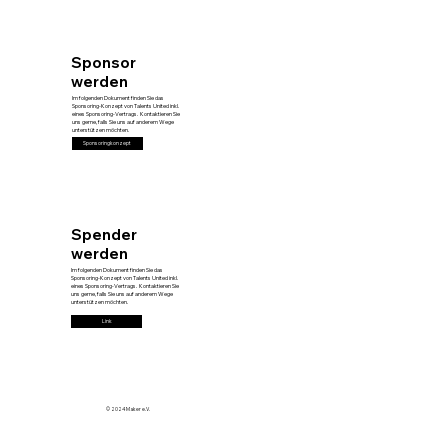
Sponsor
werden
Im folgenden Dokument finden Sie das
Sponsoring-Konzept von Talents United inkl.
eines Sponsoring-Vertrags. Kontaktieren Sie
uns gerne, falls Sie uns auf anderem Wege
unterstützen möchten.
Sponsoringkonzept
Spender
werden
Im folgenden Dokument finden Sie das
Sponsoring-Konzept von Talents United inkl.
eines Sponsoring-Vertrags. Kontaktieren Sie
uns gerne, falls Sie uns auf anderem Wege
unterstützen möchten.
Link
© 2024 Maker e.V.