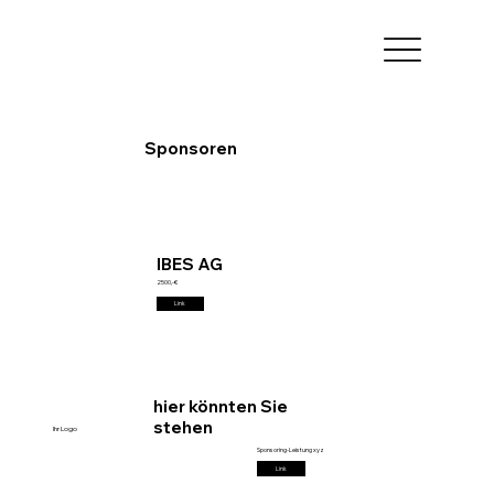
Sponsoren
IBES AG
2500,-€
Link
hier könnten Sie
stehen
Ihr Logo
Sponsoring-Leistung xyz
Link