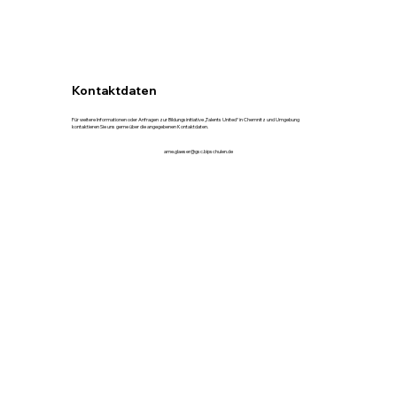
Kontaktdaten
Für weitere Informationen oder Anfragen zur Bildungsinitiative „Talents United“ in Chemnitz und Umgebung
kontaktieren Sie uns gerne über die angegebenen Kontaktdaten.
arne.glaeser@gsc.bipschulen.de